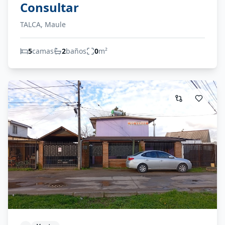
Consultar
TALCA, Maule
5
camas
2
baños
0
m²