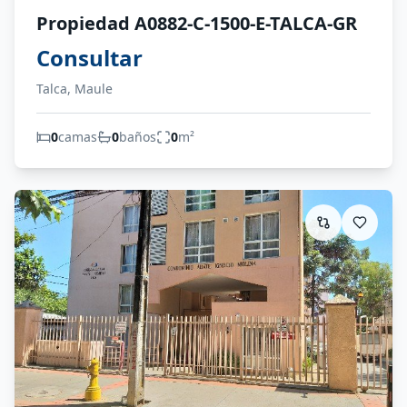
Propiedad A0882-C-1500-E-TALCA-GR
Consultar
Talca, Maule
0
camas
0
baños
0
m²