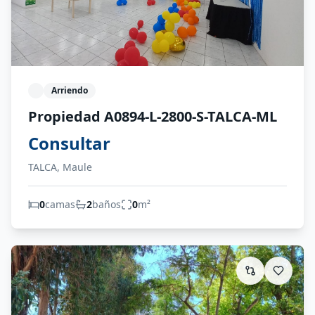
Arriendo
Propiedad A0894-L-2800-S-TALCA-ML
Consultar
TALCA, Maule
0
camas
2
baños
0
m²