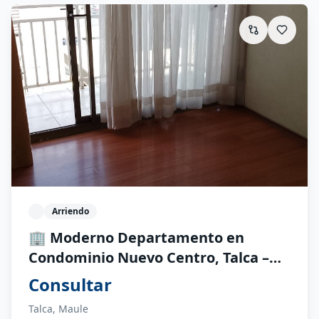
Arriendo
🏢 Moderno Departamento en
Condominio Nuevo Centro, Talca –
¡Vivir con Seguridad y Estilo por
Consultar
$500.000! A0877
Talca, Maule