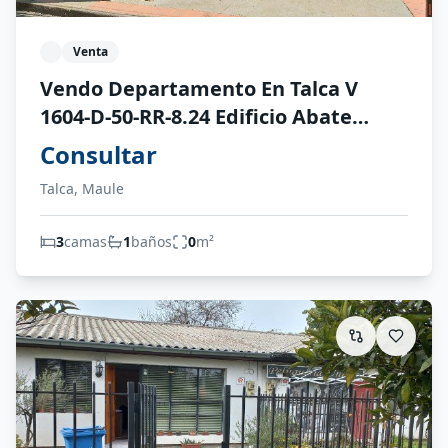
Venta
Vendo Departamento En Talca V
1604-D-50-RR-8.24 Edificio Abate
Molina
Consultar
Talca, Maule
3
camas
1
baños
0
m²