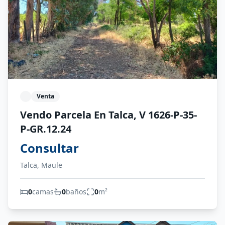
Venta
Vendo Parcela En Talca, V 1626-P-35-
P-GR.12.24
Consultar
Talca, Maule
0
camas
0
baños
0
m²