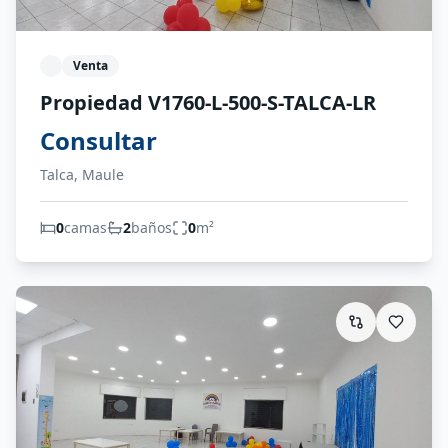
Venta
Propiedad V1760-L-500-S-TALCA-LR
Consultar
Talca, Maule
0
camas
2
baños
0
m²