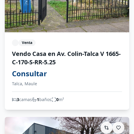
Venta
Vendo Casa en Av. Colin-Talca V 1665-
C-170-S-RR-5.25
Consultar
Talca, Maule
3
camas
1
baños
0
m²