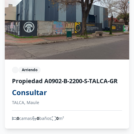
Arriendo
Propiedad A0902-B-2200-S-TALCA-GR
Consultar
TALCA, Maule
0
camas
0
baños
0
m²