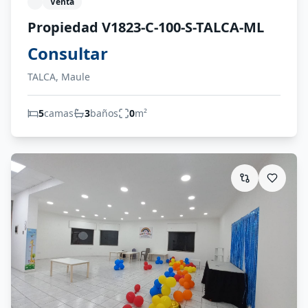
Venta
Propiedad V1823-C-100-S-TALCA-ML
Consultar
TALCA, Maule
5
camas
3
baños
0
m²