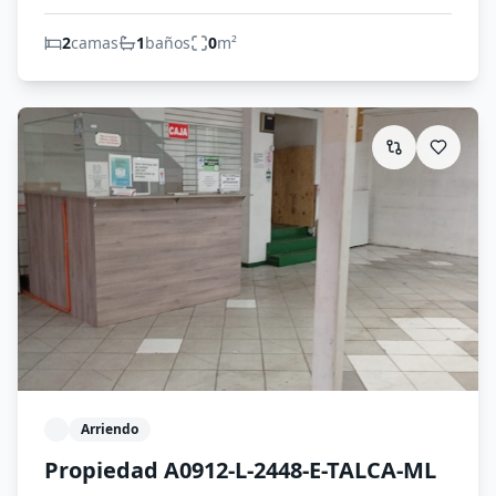
2
camas
1
baños
0
m²
Arriendo
Propiedad A0912-L-2448-E-TALCA-ML