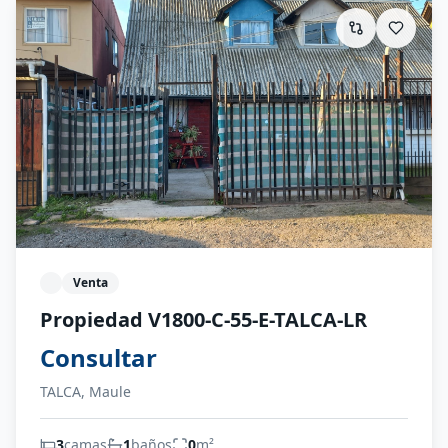
Venta
Propiedad V1800-C-55-E-TALCA-LR
Consultar
TALCA, Maule
3
camas
1
baños
0
m²