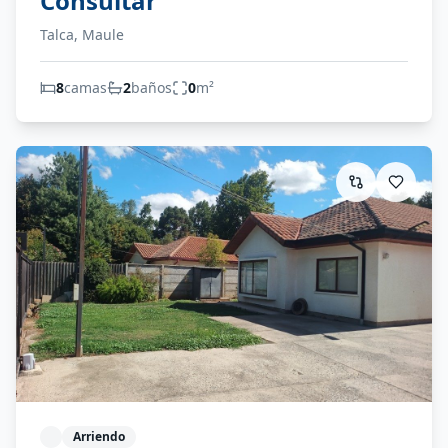
Consultar
Talca, Maule
8
camas
2
baños
0
m²
Arriendo