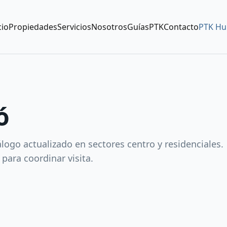
cio
Propiedades
Servicios
Nosotros
Guías
PTK
Contacto
PTK Hu
ó
logo actualizado en sectores centro y residenciales.
para coordinar visita.