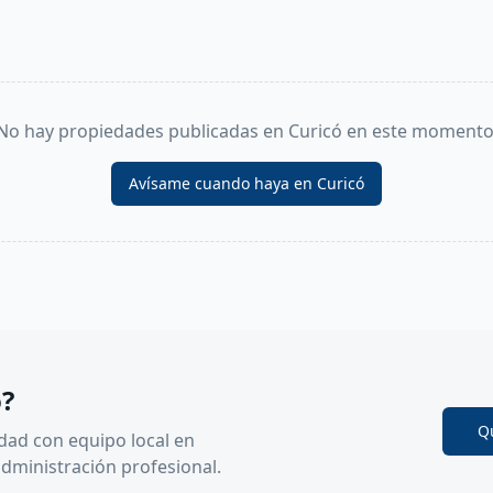
No hay propiedades publicadas en
Curicó
en este momento
Avísame cuando haya en
Curicó
ó
?
Q
dad con equipo local en
administración profesional.