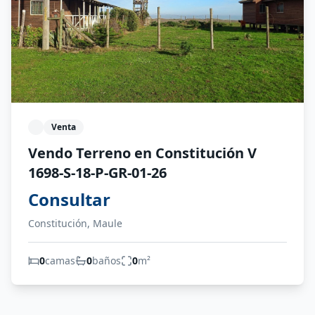
Venta
Vendo Terreno en Constitución V
1698-S-18-P-GR-01-26
Consultar
Constitución, Maule
0
camas
0
baños
0
m²